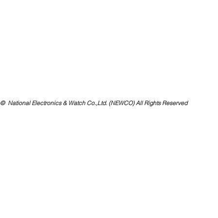
t ©
National Electronics & Watch Co.,Ltd. (NEWCO) All Rights Reserved