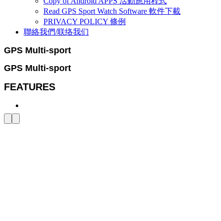
Copy of Android APPS 活動應用程式
Read GPS Sport Watch Software 軟件下載
PRIVACY POLICY 條例
聯絡我們/联络我们
GPS Multi-sport
GPS Multi-sport
FEATURES